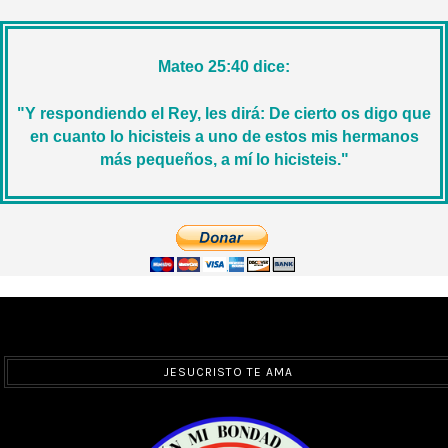
Mateo 25:40 dice:
"Y respondiendo el Rey, les dirá: De cierto os digo que
en cuanto lo hicisteis a uno de estos mis hermanos
más pequeños, a mí lo hicisteis."
JESUCRISTO TE AMA